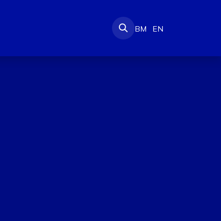
e-Amanah
BM
EN