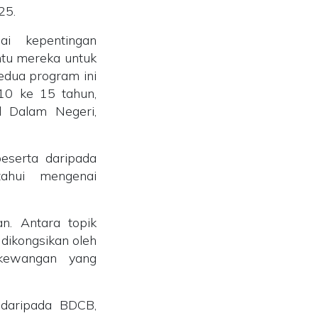
025.
ai kepentingan
tu mereka untuk
edua program ini
 10 ke 15 tahun,
l Dalam Negeri,
 peserta daripada
tahui mengenai
n. Antara topik
dikongsikan oleh
 kewangan yang
 daripada BDCB,