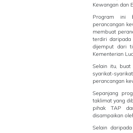
Kewangan dan Ek
Program ini b
perancangan ke
membuat peranca
terdiri daripad
dijemput dari 
Kementerian Lua
Selain itu, buat
syarikat-syar
perancangan ke
Sepanjang prog
taklimat yang d
pihak TAP dan
disampaikan ole
Selain daripad