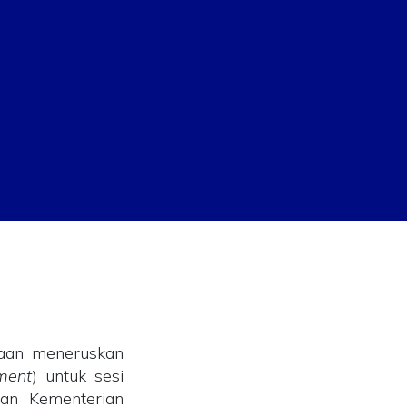
raan meneruskan
ment
) untuk sesi
an Kementerian