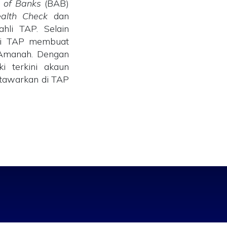
n of Banks
(BAB)
ealth Check
dan
li TAP. Selain
hli TAP membuat
-Amanah. Dengan
i terkini akaun
tawarkan di TAP