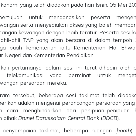
onomi yang telah diadakan pada hari Isnin, 05 Mei 2
ertujuan untuk mengongsikan peserta mengen
wangan serta menyediakan akses yang boleh memban
ngan kewangan dengan lebih teratur. Peserta sesi k
a ahli-ahli TAP yang akan bersara di dalam tempoh
tiga buah kementerian iaitu Kementerian Hal Ehwa
r Negeri dan Kementerian Pendidikan.
 kali pertamanya, dalam sesi ini turut dihadiri oleh
ikat telekomunikasi yang berminat untuk menge
wangan persaraan mereka.
ram tersebut, beberapa sesi taklimat telah diadaka
iberikan adalah mengenai perancangan persaraan yang 
 cara menghindarkan dari penipuan-penipuan
h pihak
Brunei Darussalam Central Bank
(
BDCB
).
a penyampaian taklimat, beberapa ruangan (
booth
)