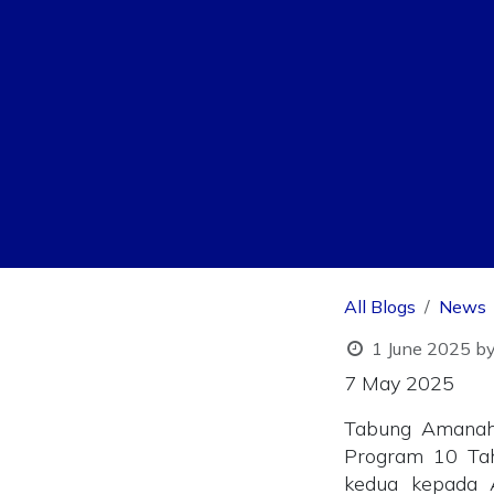
All Blogs
News
1 June 2025
b
7 May 2025
Tabung Amanah 
Program 10 Tah
kedua kepada 