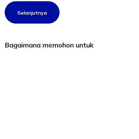
Selanjutnya
Bagaimana memohon untuk
pembayaran balik?
Panduan tatacara memohon untuk pembayaran balik
sekiranya ada pembayaran yang berlebihan.
Selanjutnya
Bagaimana membuat pembayaran
denda?