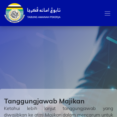
Skip to Content
Tanggungjawab Majikan
Ketahui lebih lanjut tanggungjawab yang
diwajibkan ke atas Majikan dalam mencarum untuk